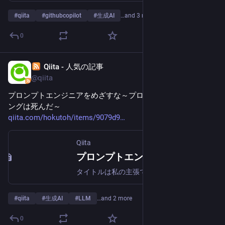
#
qiita
#
githubcopilot
#
生成AI
…and 3 more
0
Qiita - 人気の記事
Jan 26, 2025
@qiita
プロンプトエンジニアをめざすな～プロンプトエンジニアリ
ングは死んだ～
qiita.com/hokutoh/items/9079d9
Qiita
プロンプトエンジニアをめざすな～プロンプトエンジニアリングは死んだ～ - Qiita
タイトルは私の主張ではないです。“Don’t Start a Career as an AI Prompt Engineer"「プロンプトエンジニアをめざすな」からの引用です。https://s…
#
qiita
#
生成AI
#
LLM
…and 2 more
0