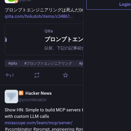
Login
プロンプトエンジニアリングは死んだ(in 2025)
qiita.com/hokutoh/items/c34861
Qiita
プロンプトエンジニアリングは死んだ(in 2025) - Qiita
以前、下記の記事紹介を行いました。https://qiita.com/hokutoh/items/9079d900e5f65ae76ce2in 2025として以下の記事が出ていたので掃海したいと…
#
qiita
#
プロンプトエンジニアリング
#
prompt_engineering
0
Hacker News
Feb 1, 2025
@ycombinator
Show HN: Simple to build MCP servers that easily connect 
with custom LLM calls
mirascope.com/learn/mcp/server/
#
ycombinator
#
prompt_engineering
#
prompt_management