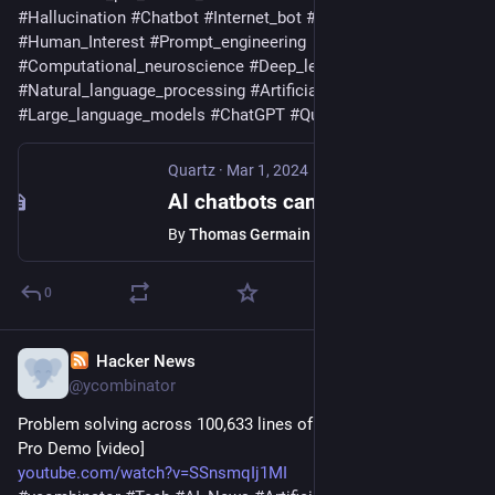
#
Hallucination
#
Chatbot
#
Internet_bot
#
Teja_Gollapudi
#
Human_Interest
#
Prompt_engineering
#
Computational_neuroscience
#
Deep_learning
#
Natural_language_processing
#
Artificial_general_intelligence
#
Large_language_models
#
ChatGPT
#
Quartz
Quartz
·
Mar 1, 2024
AI chatbots can apparently get better at math for the strangest reason
By
Thomas Germain / Gizmodo
0
Hacker News
Feb 15, 2024
@ycombinator
Problem solving across 100,633 lines of code – Gemini 1.5 
Pro Demo [video]
youtube.com/watch?v=SSnsmqIj1MI