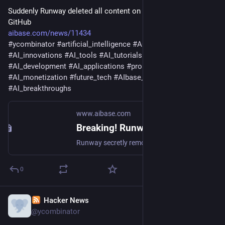
Suddenly Runway deleted all content on HuggingFace and 
GitHub
aibase.com/news/11434
#
ycombinator
#
artificial_intelligence
#
AGI
#
machine_learning
#
AI_innovations
#
AI_tools
#
AI_tutorials
#
AI_news
#
AI_development
#
AI_applications
#
prompt_engineering
#
AI_monetization
#
future_tech
#
AIbase_product_library
#
AI_breakthroughs
www.aibase.com
Breaking! Runway Secretly Deleted Database and Disappeared, Stable Diffusion v1.5 is Gone
Runway secretly removed the codebase of Stable Diffusion v1.5 from the Hugging Face platform, sparking significant concern in the tech community. This action was taken without notifying Hugging Face or community members, leaving developers and researchers dependent on these resources in a difficult position. Stable Diffusion v1.5 was a key part of a research project involving Runway, but was ultimately taken down due to copyright issues. Runway's....
0
Hacker News
May 21, 2024
@ycombinator