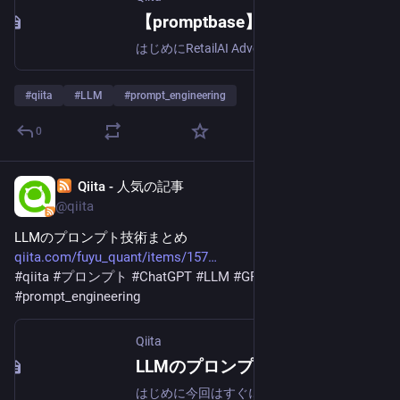
【promptbase】これがこれからのプログラミングなのか・・・？ - Qiita
はじめにRetailAI Advent Calendar 2023 の ２３日目の記事です！こんにちは、RetailAIの@long10langです。先日、googleさんよりgeminiが登…
#
qiita
#
LLM
#
prompt_engineering
0
Qiita - 人気の記事
Oct 25, 2023
@qiita
LLMのプロンプト技術まとめ
qiita.com/fuyu_quant/items/157
#
qiita
#
プロンプト
#
ChatGPT
#
LLM
#
GPT_4
#
prompt_engineering
Qiita
LLMのプロンプト技術まとめ - Qiita
はじめに今回はすぐに使えそうなプロンプトの工夫やフレームワークについて有名なものをまとめました．LMの出力の精度向上に役立てられればと思います．※記事に誤り等ありましたらご指摘いただけますと幸い…