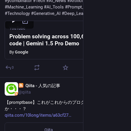
#
ycombinator
#
Tech
#
AI_News
#
Artificial_Intelligence
#
Machine_Learning
#
AI_Tools
#
Prompt_Engineering
#
Technology
#
Generative_AI
#
Deep_Learning
#
AI_Explained
YouTube
Problem solving across 100,633 lines of
code | Gemini 1.5 Pro Demo
By
Google
0
Qiita - 人気の記事
Dec 23, 2023
@qiita
【promptbase】これがこれからのプログラミングなの
か・・・？
qiita.com/10long/items/a63cf27
Qiita