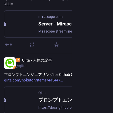
#
LLM
mirascope.com
Server - Mirascope
Mirascope streamlines LLM development with a unified interface supporting major providers like OpenAI, Anthropic, Gemini, Mistral, and more. Build powerful AI applications faster with flexible, developer-friendly abstractions that aren't obstructions.
0
Qiita - 人気の記事
Jan 29, 2025
@qiita
プロンプトエンジニアリングfor Github Copilot
qiita.com/hokutoh/items/4a5447
Qiita
プロンプトエンジニアリングfor Github Copilot - Qiita
https://docs.github.com/en/copilot/using-github-copilot/prompt-engineering-for-github-copilotPromp…