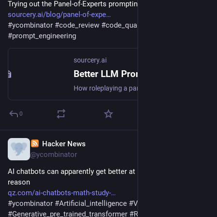
Trying out the Panel-of-Experts prompting strategy for LLMs
sourcery.ai/blog/panel-of-expe
#
ycombinator
#
code_review
#
code_quality
#
llm
#
prompt_engineering
sourcery.ai
Better LLM Prompting using the Panel-of-Experts
How roleplaying a panel discussion can improve LLM results
0
Hacker News
Mar 3, 2024
@ycombinator
AI chatbots can apparently get better at math for the strangest 
reason
qz.com/ai-chatbots-math-study-
#
ycombinator
#
Artificial_intelligence
#
VMware
#
Generative_pre_trained_transformer
#
Rick_Battle