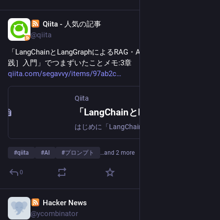
Qiita - 人気の記事
Nov 10, 2024
@qiita
「LangChainとLangGraphによるRAG・AIエージェント［実
践］入門」でつまずいたことメモ:3章
qiita.com/segavvy/items/97ab2c
Qiita
「LangChainとLangGraphによるRAG・AIエージェント［実践］入門」でつまずいたことメモ:3章 - Qiita
はじめに「LangChainとLangGraphによるRAG・AIエージェント［実践］入門」の第3章で私がつまずいたことのメモです。（このメモのほかの章へ：1章 / 2章 / 3章）この記事は…
#
qiita
#
AI
#
プロンプト
…and 2 more
0
Hacker News
Aug 30, 2024
@ycombinator