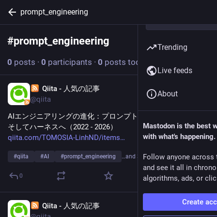
prompt_engineering
#
prompt_engineering
Follow hashtag
Trending
0
posts
·
0
participants
·
0
posts today
Live feeds
Qiita - 人気の記事
Apr 17
About
@qiita
AIエンジニアリングの進化：プロンプトからコンテキスト、
Mastodon is the best 
そしてハーネスへ（2022 - 2026）
with what's happening.
qiita.com/TOMOSIA-LinhND/items
Follow anyone across 
#
qiita
#
AI
#
prompt_engineering
…and 3 more
and see it all in chron
0
algorithms, ads, or clic
Create ac
Qiita - 人気の記事
May 5, 2025
@qiita