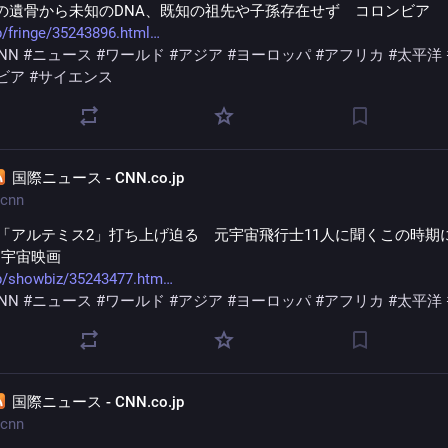
の遺骨から未知のDNA、既知の祖先や子孫存在せず　コロンビア
p/fringe/35243896.html
NN
#
ニュース
#
ワールド
#
アジア
#
ヨーロッパ
#
アフリカ
#
太平洋
ビア
#
サイエンス
国際ニュース - CNN.co.jp
cnn
の「アルテミス2」打ち上げ迫る　元宇宙飛行士11人に聞くこの時期
め宇宙映画
jp/showbiz/35243477.htm
NN
#
ニュース
#
ワールド
#
アジア
#
ヨーロッパ
#
アフリカ
#
太平洋
国際ニュース - CNN.co.jp
cnn