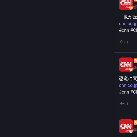
@
「嵐が
cnn.co.j
#
cnn
#
C
1
@
恐竜に
cnn.co.j
#
cnn
#
C
1
@