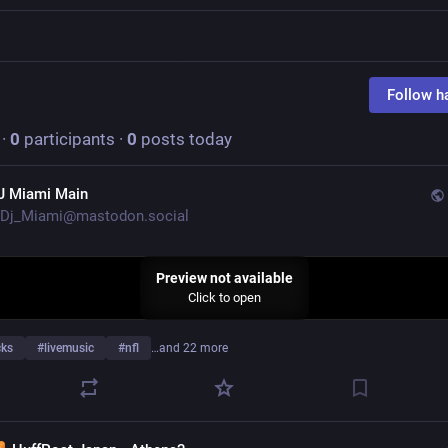
Follow h
·
0
participants
·
0
posts today
J Miami Main
Dj_Miami@mastodon.social
Preview not available
Click to open
cks
#
livemusic
#
nfl
…and 22 more