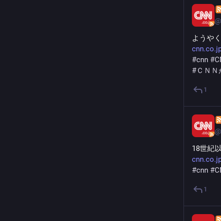
@
ようや
cnn.co.j
#
cnn
#
C
#
ＣＮＮ
1
@
18世紀
cnn.co.j
#
cnn
#
C
1