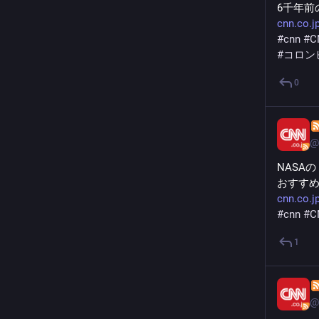
6千年前
cnn.co.j
#
cnn
#
C
#
コロン
0
@
NASA
おすす
cnn.co.
#
cnn
#
C
1
@