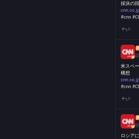
採決の
cnn.co.j
#
cnn
#
C
0
@
米スペー
構想
cnn.co.j
#
cnn
#
C
0
@
ロシア