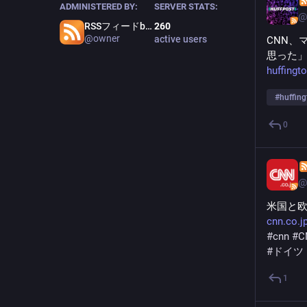
ADMINISTERED BY:
SERVER STATS:
@
RSSフィードbot管理者
260
@owner
active users
CNN、
思った
huffingt
#
huffin
0
@
米国と
cnn.co.j
#
cnn
#
C
#
ドイツ
1