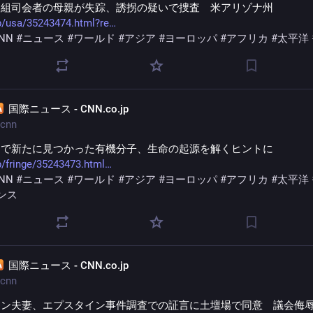
番組司会者の母親が失踪、誘拐の疑いで捜査　米アリゾナ州
p/usa/35243474.html?re
NN
#
ニュース
#
ワールド
#
アジア
#
ヨーロッパ
#
アフリカ
#
太平洋
国際ニュース - CNN.co.jp
cnn
間で新たに見つかった有機分子、生命の起源を解くヒントに
p/fringe/35243473.html
NN
#
ニュース
#
ワールド
#
アジア
#
ヨーロッパ
#
アフリカ
#
太平洋
ンス
国際ニュース - CNN.co.jp
cnn
トン夫妻、エプスタイン事件調査での証言に土壇場で同意　議会侮