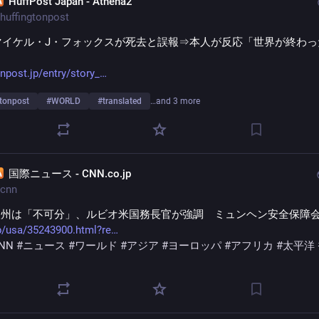
HuffPost Japan - Athena2
huffingtonpost
マイケル・J・フォックスが死去と誤報⇒本人が反応「世界が終わ
」
onpost.jp/entry/story_
gtonpost
#
WORLD
#
translated
…and 3 more
国際ニュース - CNN.co.jp
cnn
欧州は「不可分」、ルビオ米国務長官が強調　ミュンヘン安全保障
p/usa/35243900.html?re
NN
#
ニュース
#
ワールド
#
アジア
#
ヨーロッパ
#
アフリカ
#
太平洋