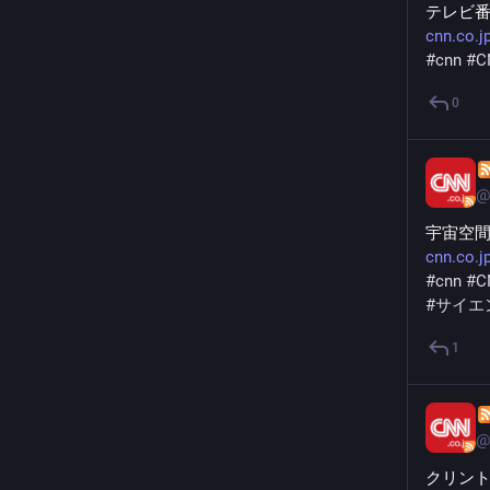
テレビ
cnn.co.j
#
cnn
#
C
0
@
宇宙空
cnn.co.j
#
cnn
#
C
#
サイエ
1
@
クリン