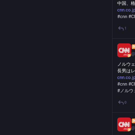
中国、
cnn.co.j
#
cnn
#
C
1
@
ノルウ
長男は
cnn.co.j
#
cnn
#
C
#
ノルウ
0
@