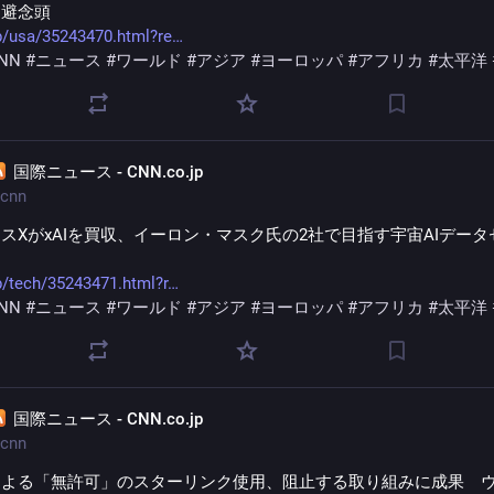
回避念頭
p/usa/35243470.html?re
NN
#
ニュース
#
ワールド
#
アジア
#
ヨーロッパ
#
アフリカ
#
太平洋
国際ニュース - CNN.co.jp
cnn
スXがxAIを買収、イーロン・マスク氏の2社で目指す宇宙AIデー
p/tech/35243471.html?r
NN
#
ニュース
#
ワールド
#
アジア
#
ヨーロッパ
#
アフリカ
#
太平洋
国際ニュース - CNN.co.jp
cnn
による「無許可」のスターリンク使用、阻止する取り組みに成果　