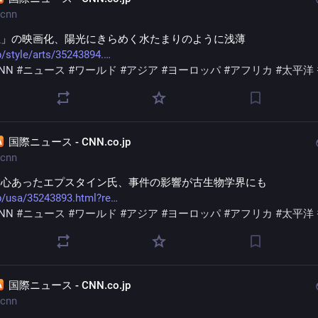
cnn
丘」の映画化、陽光にきらめく水たまりのように浅薄
p/style/arts/35243894.
NN
#
ニュース
#
ワールド
#
アジア
#
ヨーロッパ
#
アフリカ
#
太平洋
国際ニュース - CNN.co.jp
cnn
関心あったエプスタイン氏、事件の影響が古生物学界にも
p/usa/35243893.html?re
NN
#
ニュース
#
ワールド
#
アジア
#
ヨーロッパ
#
アフリカ
#
太平洋
国際ニュース - CNN.co.jp
cnn