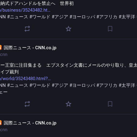
格納式ドアハンドルを禁止へ　世界初
p/business/35243482.ht
NN
#
ニュース
#
ワールド
#
アジア
#
ヨーロッパ
#
アフリカ
#
太平洋
国際ニュース - CNN.co.jp
cnn
ェー王室に注目集まる　エプスタイン文書にメールのやり取り、皇
レイプ裁判
p/world/35243480.html?
NN
#
ニュース
#
ワールド
#
アジア
#
ヨーロッパ
#
アフリカ
#
太平洋
ェー
国際ニュース - CNN.co.jp
cnn