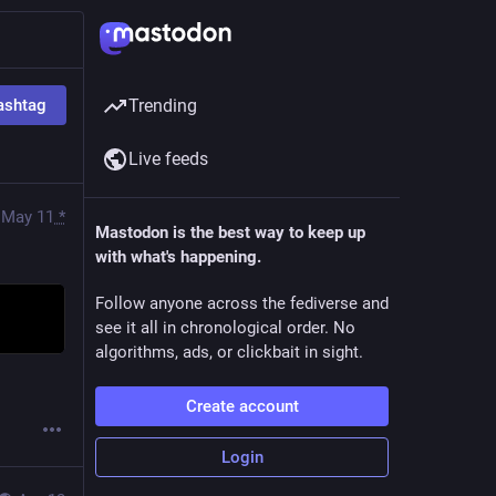
ashtag
Trending
Live feeds
May 11
*
Mastodon is the best way to keep up
with what's happening.
Follow anyone across the fediverse and
see it all in chronological order. No
algorithms, ads, or clickbait in sight.
Create account
Login