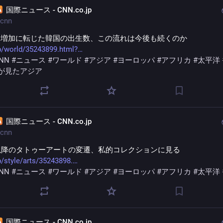
国際ニュース - CNN.co.jp
cnn
く増加に転じた韓国の出生数、この流れは今後も続くのか
p/world/35243899.html?
NN
#
ニュース
#
ワールド
#
アジア
#
ヨーロッパ
#
アフリカ
#
太平洋
が見たアジア
国際ニュース - CNN.co.jp
cnn
以降のタトゥーアートの変遷、私的コレクションに見る
p/style/arts/35243898.
NN
#
ニュース
#
ワールド
#
アジア
#
ヨーロッパ
#
アフリカ
#
太平洋
国際ニュース - CNN.co.jp