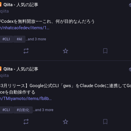
Qiita - 人気の記事
qiita
AIがCodexを無料開放——これ、何が目的なんだろう
m/nhatcaofedev/items/1
#
CLI
#
AI
…and 3 more
Qiita - 人気の記事
qiita
年3月リリース】Google公式CLI「gws」をClaude Codeに連携してGoo
paceを自動操作する
om/TMiyamoto/items/fb8b
#
CLI
#
自動化
…and 3 more