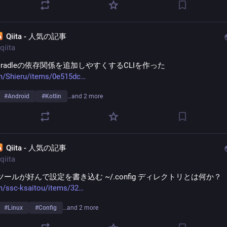
Qiita - 人気の記事
qiita
 - Gradleの依存関係を追加しやすくするCLIを作った
m/Shieru/items/0e515dc
#
Android
#
Kotlin
…and 2 more
Qiita - 人気の記事
qiita
Iツールが好んで設定を書き込む ~/.config ディレクトリとは何か？
m/ssc-ksaitou/items/32
#
Linux
#
Config
…and 2 more