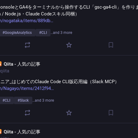
h ConsoleとGA4をターミナルから操作するCLI「gsc-ga4-cli」を作
n / Node.js・Claude Codeスキル同梱）
om/nogataka/items/889db
#
GoogleAnalytics
#
CLI
…and 3 more
Qiita - 人気の記事
qiita
ア_はじめてのClaude Code CLI版応用編（Slack MCP）
om/Nagayo/items/2412f94
#
CLI
#
Slack
…and 3 more
Qiita - 人気の記事