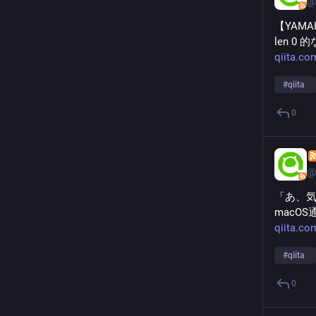
@
【YAM
len 0
qiita.c
#
qiita
0
@
「あ、気づ
macO
qiita.c
#
qiita
0