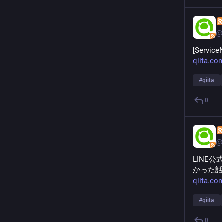
@
[Serv
qiita.c
#
qiita
0
@
LINE
かった
qiita.c
#
qiita
0