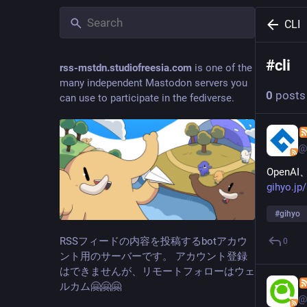
CLI
#
cli
rss-mstdn.studiofreesia.com
is one of the
many independent Mastodon servers you
0
posts
can use to participate in the fediverse.
@
OpenA
gihyo.jp
#
gihyo
RSSフィードの内容を投稿するbotアカウ
0
ント用のサーバーです。 アカウント登録
はできませんが、リモートフォローはウェ
ルカム🤗🤗🤗
@