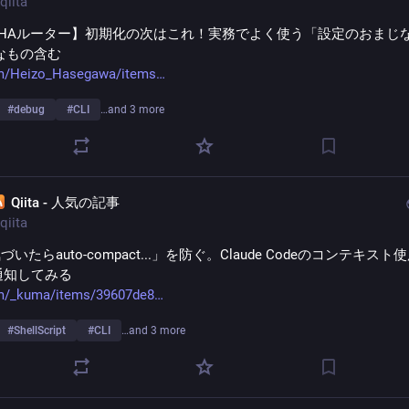
qiita
AHAルーター】初期化の次はこれ！実務でよく使う「設定のおまじない」
 的なもの含む
om/Heizo_Hasegawa/items
#
debug
#
CLI
…and 3 more
Qiita - 人気の記事
qiita
いたらauto-compact...」を防ぐ。Claude Codeのコンテキスト
S通知してみる
om/_kuma/items/39607de8
#
ShellScript
#
CLI
…and 3 more