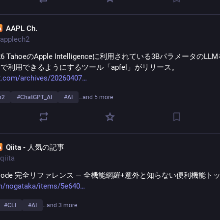
AAPL Ch.
applech2
 26 TahoeのApple Intelligenceに利用されている3BパラメータのL
で利用できるようにするツール「apfel」がリリース。
2.com/archives/20260407
h2
#
ChatGPT_AI
#
AI
…and 5 more
Qiita - 人気の記事
qiita
de Code 完全リファレンス — 全機能網羅+意外と知らない便利機能トッ
om/nogataka/items/5e640
#
CLI
#
AI
…and 3 more