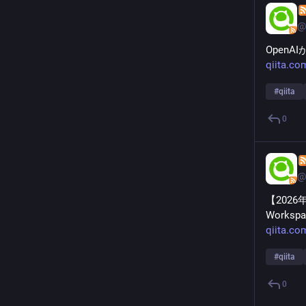
@
Open
qiita.co
#
qiita
0
@
【2026
Works
qiita.c
#
qiita
0