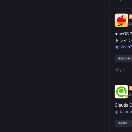
@
macOS
ドライン
applech
#
applec
0
@
Clau
qiita.c
#
qiita