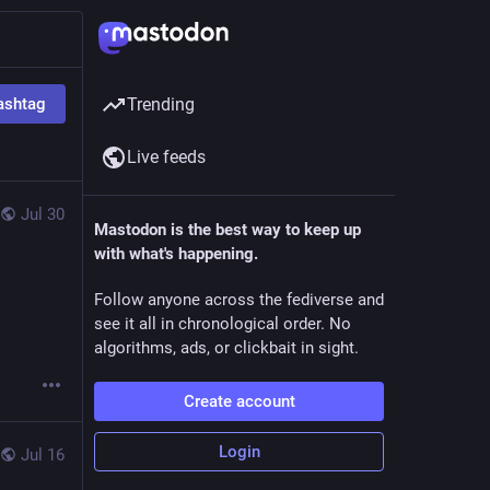
ashtag
Trending
Live feeds
Jul 30
Mastodon is the best way to keep up
with what's happening.
Follow anyone across the fediverse and
see it all in chronological order. No
algorithms, ads, or clickbait in sight.
Create account
Login
Jul 16