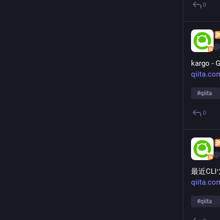
0
@
kargo
qiita.co
#
qiita
0
@
最近CL
qiita.co
#
qiita