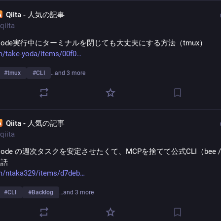
Qiita - 人気の記事
qiita
de Code実行中にターミナルを閉じても大丈夫にする方法（tmux）
m/take-yoda/items/00f0
#
tmux
#
CLI
…and 3 more
Qiita - 人気の記事
qiita
e Code の週次タスクを安定させたくて、MCPを捨てて公式CLI（bee /
た話
m/ntaka329/items/d7deb
#
CLI
#
Backlog
…and 3 more