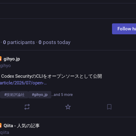
Follow h
·
0
participants
·
0
posts today
gihyo.jp
gihyo
I、Codex SecurityのCLIをオープンソースとして公開
/article/2026/07/open-
#
技術評論社
#
gihyo_jp
…and 5 more
Qiita - 人気の記事
qiita