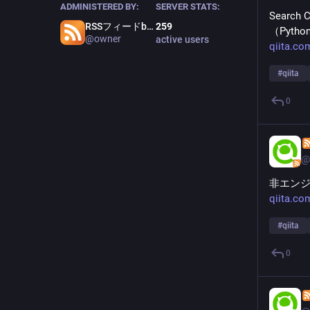
ADMINISTERED BY:
SERVER STATS:
Searc
RSSフィードbot管理者
259
（Pytho
@owner
active users
qiita.c
#
qiita
0
@
非エンジニ
qiita.c
#
qiita
0