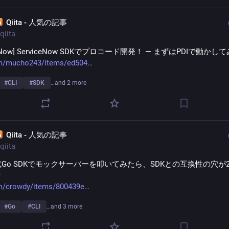
Qiita - 人気の記事
qiita
iceNow] ServiceNow SDKでプロコード開発！ ― まずはPDIで動か
om/mucho243/items/ed504
#
CLI
#
SDK
…and 2 more
Qiita - 人気の記事
qiita
公式Go SDKでモックサーバーを叩いてみたら、SDKとの互換性の穴が
話
om/crowdy/items/800439e
#
Go
#
CLI
…and 3 more