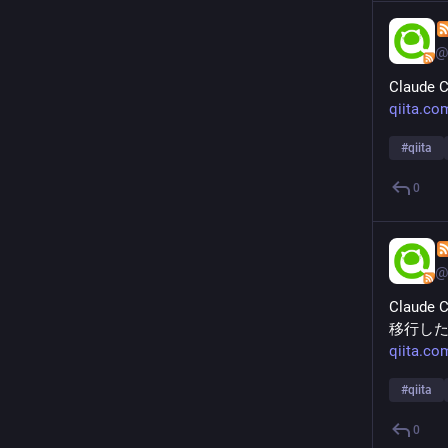
@
Clau
qiita.co
#
qiita
0
@
Claud
移行し
qiita.co
#
qiita
0