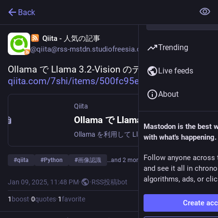
Back
Qiita - 人気の記事
Trending
@qiita@rss-mstdn.studiofreesia.com
Ollama で Llama 3.2-Vision のテストと翻訳
Live feeds
qiita.com/7shi/items/500fc95ec
About
Qiita
Ollama で Llama 3.2-Vision のテストと翻訳 - Qiita
Mastodon is the best 
Ollama を利用して Llama3.2-Vision で画像を分析し、Aya Expanse で日本語に翻訳します。準備Ollama をインストールして、モデルを pull してください。…
with what's happening.
Follow anyone across 
#
qiita
#
Python
#
画像認識
…and 2 more
and see it all in chron
algorithms, ads, or clic
Jan 09, 2025, 11:48 PM
·
·
RSS投稿bot
1
boost
·
0
quotes
·
1
favorite
Create ac