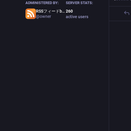
ADMINISTERED BY:
SERVER STATS:
RSSフィードbot管理者
260
@owner
active users