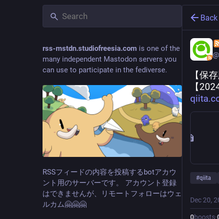
Back
rss-mstdn.studiofreesia.com
is one of the
@
many independent Mastodon servers you
can use to participate in the fediverse.
【保存
【20
qiita
RSSフィードの内容を投稿するbotアカウ
#
qiita
ント用のサーバーです。 アカウント登録
はできませんが、リモートフォローはウェ
Dec 20, 
ルカム🤗🤗🤗
0
boosts
·