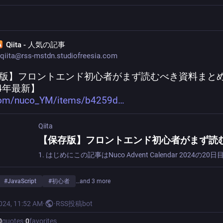
Qiita - 人気の記事
qiita@rss-mstdn.studiofreesia.com
版】フロントエンド初心者がまず読むべき資料まと
24年最新】
.com/nuco_YM/items/b4259d
Qiita
#
JavaScript
#
初心者
…and 3 more
2024, 11:52 AM
·
·
RSS投稿bot
0
quotes
·
0
favorites