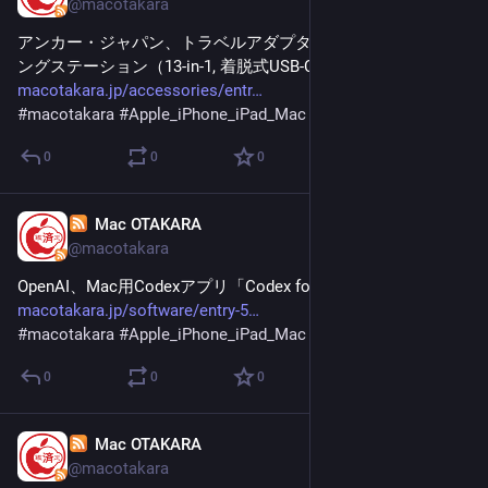
@macotakara
アンカー・ジャパン、トラベルアダプタ「Anker Nano ドッキ
ングステーション（13-in-1, 着脱式USB-C ハブ）」を販売開始
macotakara.jp/accessories/entr
#
macotakara
#
Apple_iPhone_iPad_Mac
0
0
0
Mac OTAKARA
Feb 2
@macotakara
OpenAI、Mac用Codexアプリ「Codex for macOS」をリリース
macotakara.jp/software/entry-5
#
macotakara
#
Apple_iPhone_iPad_Mac
0
0
0
Mac OTAKARA
Feb 2
@macotakara