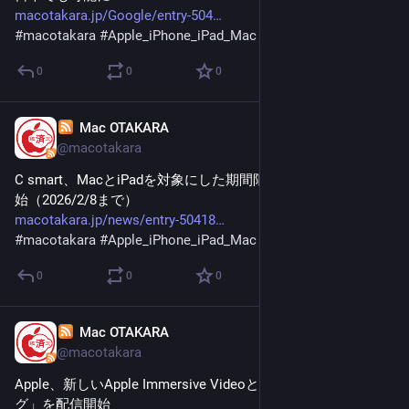
macotakara.jp/Google/entry-504
#
macotakara
#
Apple_iPhone_iPad_Mac
0
0
0
Mac OTAKARA
Jan 31
@macotakara
C smart、MacとiPadを対象にした期間限定キャンペーンを開
始（2026/2/8まで）
macotakara.jp/news/entry-50418
#
macotakara
#
Apple_iPhone_iPad_Mac
0
0
0
Mac OTAKARA
Jan 31
@macotakara
Apple、新しいApple Immersive Videoとして「トップ ドッ
グ」を配信開始