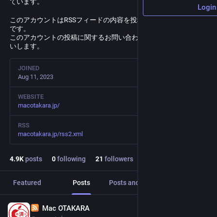
ています。
Login
このアカウントはRSSフィードの内容を投稿するbotアカウント
です。
このアカウントの投稿に関するお問い合わせは
@
owner
までお願
いします。
JOINED
Aug 11, 2023
WEBSITE
macotakara.jp/
RSS
macotakara.jp/rss2.xml
4.9
K
posts
0
following
21
followers
Featured
Posts
Posts and replies
Media
Mac OTAKARA
Feb 3