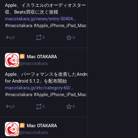
Apple、イスラエルのオーディオスタートアップ「Q.ai」を買
収、Beats買収に次ぐ規模
macotakara.jp/news/entry-50404
#
macotakara
#
Apple_iPhone_iPad_Mac
0
0
0
Mac OTAKARA
Jan 30
@macotakara
Apple、パーフォマンスを改善したAndroid版「Apple Music 
for Android 5.1.2」を配布開始
macotakara.jp/etc/category-60/
#
macotakara
#
Apple_iPhone_iPad_Mac
0
0
0
Mac OTAKARA
Jan 30
@macotakara