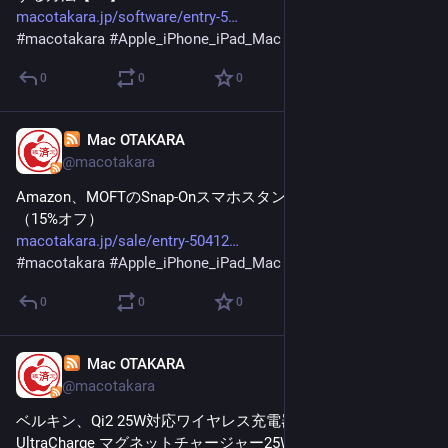
macotakara.jp/software/entry-5
#
macotakara
#
Apple_iPhone_iPad_Mac
0
0
0
Mac OTAKARA
Jan 30
@macotakara
Amazon、MOFTのSnap-Onスマホスタンドを3,808円で販売中
（15%オフ）
macotakara.jp/sale/entry-50412
#
macotakara
#
Apple_iPhone_iPad_Mac
0
0
0
Mac OTAKARA
Jan 30
@macotakara
ベルキン、Qi2 25W対応ワイヤレス充電器「Belkin 
UltraCharge マグネットチャージャー25W」を販売開始