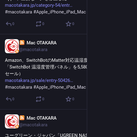
macotakara.jp/category-54/entr
#
macotakara
#
Apple_iPhone_iPad_Mac
0
0
0
Mac OTAKARA
Feb 2
@macotakara
Amazon、SwitchBotのMatter対応温湿度管理パネル
「SwitchBot 温湿度管理パネル」を5,580円で販売中（タイム
セール）
macotakara.jp/sale/entry-50426
#
macotakara
#
Apple_iPhone_iPad_Mac
0
0
0
Mac OTAKARA
Feb 2
@macotakara
ユーグリーン・ジャパン「UGREEN NAS 120W DC 無停電電源