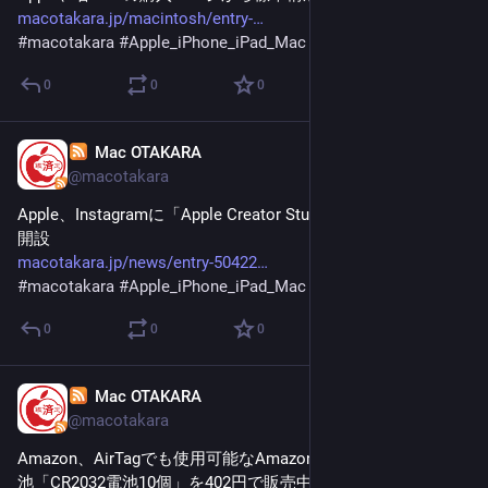
macotakara.jp/macintosh/entry-
#
macotakara
#
Apple_iPhone_iPad_Mac
0
0
0
Mac OTAKARA
Jan 31
@macotakara
Apple、Instagramに「Apple Creator Studio」のアカウントを
開設
macotakara.jp/news/entry-50422
#
macotakara
#
Apple_iPhone_iPad_Mac
0
0
0
Mac OTAKARA
Jan 31
@macotakara
Amazon、AirTagでも使用可能なAmazonベーシックの交換電
池「CR2032電池10個」を402円で販売中