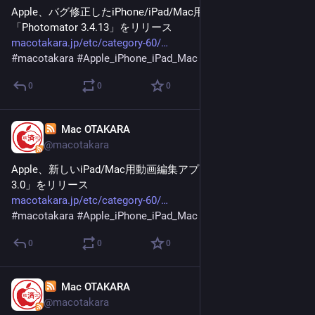
Apple、バグ修正したiPhone/iPad/Mac用写真編集アプリ
「Photomator 3.4.13」をリリース
macotakara.jp/etc/category-60/
#
macotakara
#
Apple_iPhone_iPad_Mac
0
0
0
Mac OTAKARA
Jan 28
@macotakara
Apple、新しいiPad/Mac用動画編集アプリ「Final Cut Pro 
3.0」をリリース
macotakara.jp/etc/category-60/
#
macotakara
#
Apple_iPhone_iPad_Mac
0
0
0
Mac OTAKARA
Jan 28
@macotakara