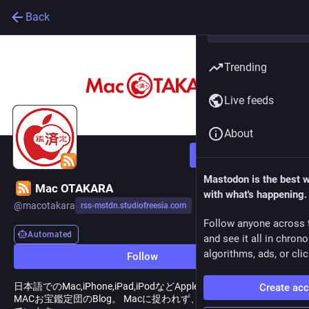
Back
Trending
Live feeds
About
Follow
Mastodon is the best 
Mac OTAKARA
with what's happening.
@
macotakara
rss-mstdn.studiofreesia.com
Follow anyone across 
Automated
and see it all in chron
algorithms, ads, or clic
Follow
日本語でのMac,iPhone,iPad,iPodなどApple関連の情報サイト。
Create ac
MACお宝鑑定団のBlog。 Macに捉われず、様々な情報を掲載し