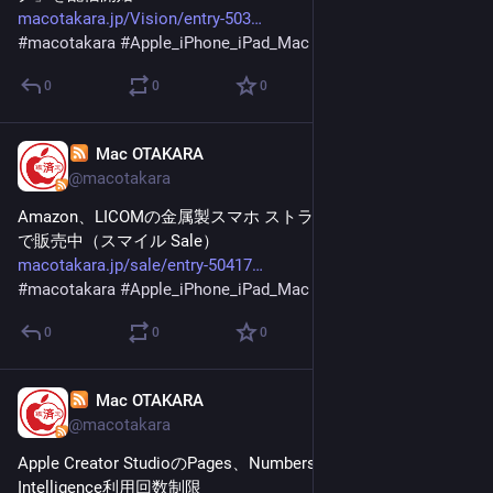
macotakara.jp/Vision/entry-503
#
macotakara
#
Apple_iPhone_iPad_Mac
0
0
0
Mac OTAKARA
Jan 30
@macotakara
Amazon、LICOMの金属製スマホ ストラップホルダーを698円
で販売中（スマイル Sale）
macotakara.jp/sale/entry-50417
#
macotakara
#
Apple_iPhone_iPad_Mac
0
0
0
Mac OTAKARA
Jan 30
@macotakara
Apple Creator StudioのPages、Numbers、Keynoteの
Intelligence利用回数制限