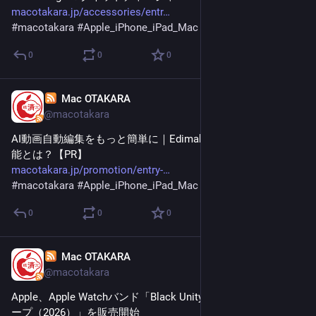
macotakara.jp/accessories/entr
#
macotakara
#
Apple_iPhone_iPad_Mac
0
0
0
Mac OTAKARA
Jan 30
@macotakara
AI動画自動編集をもっと簡単に｜Edimakorのスマート編集機
能とは？【PR】
macotakara.jp/promotion/entry-
#
macotakara
#
Apple_iPhone_iPad_Mac
0
0
0
Mac OTAKARA
Jan 30
@macotakara
Apple、Apple Watchバンド「Black Unityブレイデッドソロル
ープ（2026）」を販売開始